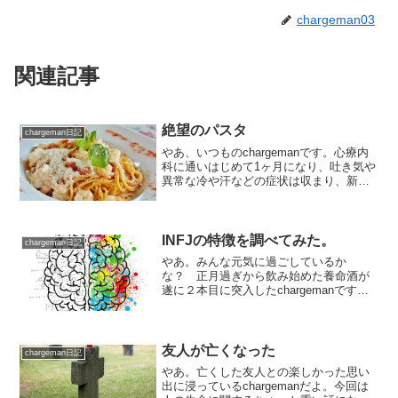
chargeman03
関連記事
絶望のパスタ
chargeman日記
やあ、いつものchargemanです。心療内
科に通いはじめて1ヶ月になり、吐き気や
異常な冷や汗などの症状は収まり、新し
い事業所にも慣れてきたこの頃。やっと
心の落ち着きを取り戻すことができてひ
と安心。休日はゲームにアニメ、読書と
引きこもり三昧...
INFJの特徴を調べてみた。
chargeman日記
やあ。みんな元気に過ごしているか
な？ 正月過ぎから飲み始めた養命酒が
遂に２本目に突入したchargemanです。
養命酒を飲んで感じたことも後でブログ
に載せる予定だよ。 さて、前回自己理
解を深める（半ば成り行きであるが）た
めに行ったMBTIテ...
友人が亡くなった
chargeman日記
やあ。亡くした友人との楽しかった思い
出に浸っているchargemanだよ。今回は