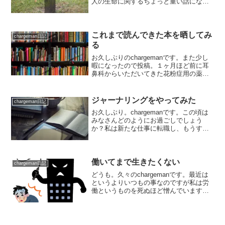
人の生命に関するちょっと重い話になり
そう。悲しい話が辛いと思う人はブラウ
ザバックしてね。初めての友人との別れ
皆さんは近しい人が亡くなることを経験
したことはあるだ...
これまで読んできた本を晒してみ
chargeman日記
る
お久しぶりのchargemanです。また少し
暇になったので投稿。１ヶ月ほど前に耳
鼻科からいただいてきた花粉症用の薬が
もうなくなりそうで、花粉が収まるまで
の期間をどう切り抜けようかを考え、少
し鬱々としていました。本当にあと少し
ジャーナリングをやってみた
chargeman日記
なんだ...耐え...
お久しぶり。chargemanです。この頃は
みなさんどのようにお過ごしでしょう
か？私は新たな仕事に転職し、もうすぐ
１年になりまして、任される仕事が多く
なりました・・・その結果帰宅後にすぐ
ダウンしたりお酒の量が増えたりと体力
的にもメンタル的に...
働いてまで生きたくない
chargeman日記
どうも。久々のchargemanです。最近は
というよりいつもの事なのですが私は労
働というものを死ぬほど憎んでいます。
それも労働がもし生き物だとしたらたと
え悪魔に魂を売り渡してでもぶち○したい
くらいに。とまあこんなくらいに気分が
激しく落ち込ん...