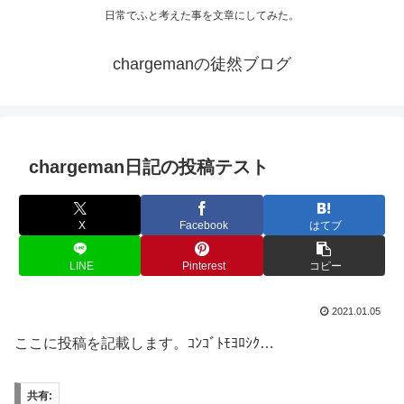
日常でふと考えた事を文章にしてみた。
chargemanの徒然ブログ
chargeman日記の投稿テスト
X
Facebook
はてブ
LINE
Pinterest
コピー
2021.01.05
ここに投稿を記載します。ｺﾝｺﾞﾄﾓﾖﾛｼｸ…
共有: